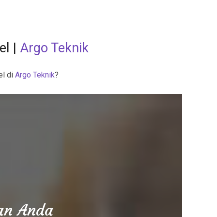
sel
|
Argo Teknik
el di
Argo Teknik
?
aan Anda