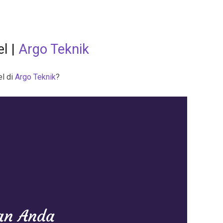
el
|
Argo Teknik
el
di
Argo Teknik
?
aan Anda