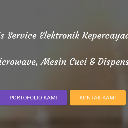
is Service Elektronik Kepercay
crowave, Mesin Cuci & Dispen
PORTOFOLIO KAMI
KONTAK KAMI