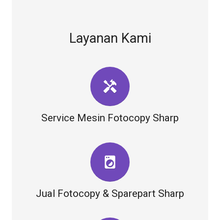
Layanan Kami
handyman
Service Mesin Fotocopy Sharp
local_laundry_service
Jual Fotocopy & Sparepart Sharp