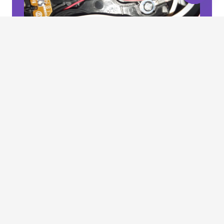
Open
chaty