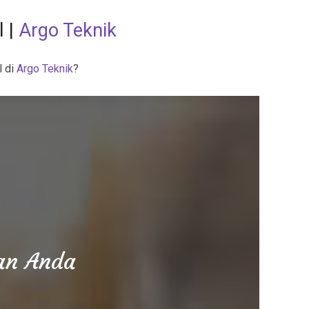
l |
Argo Teknik
l di
Argo Teknik
?
aan Anda