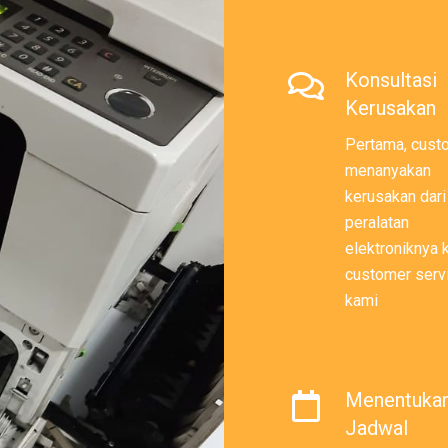
Konsultasi
Kerusakan
Pertama, cust
menanyakan
kerusakan dari
peralatan
elektroniknya
customer serv
kami
Menentuka
Jadwal