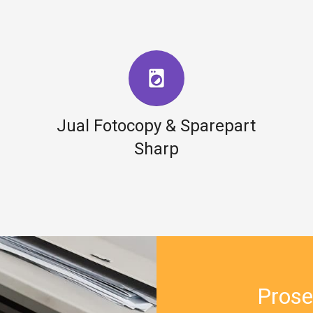
local_laundry_service
Jual Fotocopy & Sparepart
Sharp
Prose