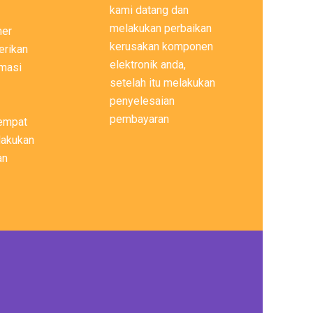
kami datang dan
melakukan perbaikan
mer
kerusakan komponen
rikan
elektronik anda,
imasi
setelah itu melakukan
penyelesaian
pembayaran
tempat
lakukan
an