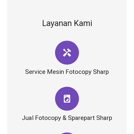
Layanan Kami
handyman
Service Mesin Fotocopy Sharp
local_laundry_service
Jual Fotocopy & Sparepart Sharp