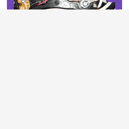
Open
chaty