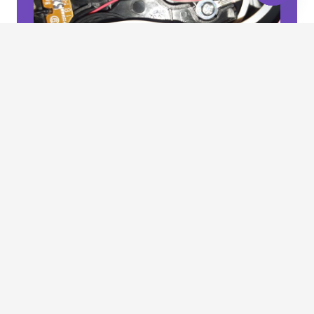
Open
chaty