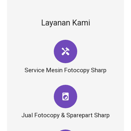
Layanan Kami
handyman
Service Mesin Fotocopy Sharp
local_laundry_service
Jual Fotocopy & Sparepart Sharp