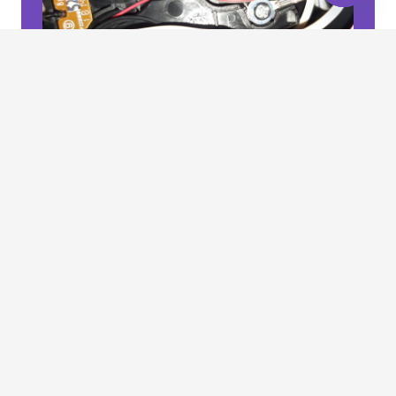
Open
chaty