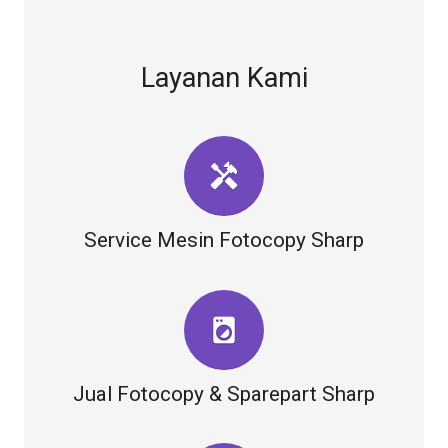
Layanan Kami
handyman
Service Mesin Fotocopy Sharp
local_laundry_service
Jual Fotocopy & Sparepart Sharp