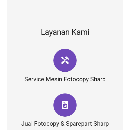
Layanan Kami
handyman
Service Mesin Fotocopy Sharp
local_laundry_service
Jual Fotocopy & Sparepart Sharp