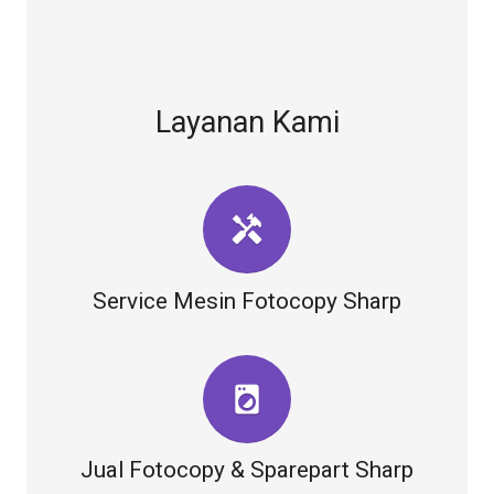
Layanan Kami
handyman
Service Mesin Fotocopy Sharp
local_laundry_service
Jual Fotocopy & Sparepart Sharp