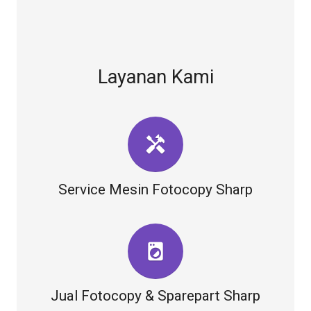
Layanan Kami
handyman
Service Mesin Fotocopy Sharp
local_laundry_service
Jual Fotocopy & Sparepart Sharp