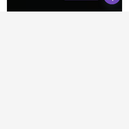
Open
chaty