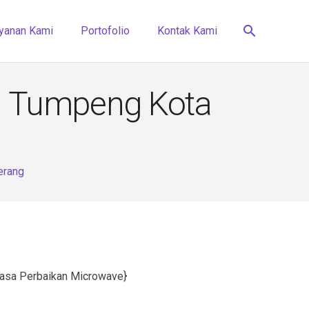
search
yanan Kami
Portofolio
Kontak Kami
n Tumpeng Kota
erang
Jasa Perbaikan Microwave}