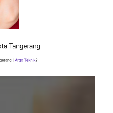
ota Tangerang
gerang |
Argo Teknik
?