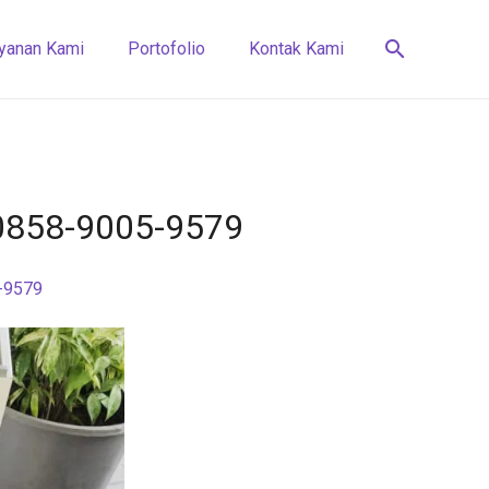
search
yanan Kami
Portofolio
Kontak Kami
√ 0858-9005-9579
5-9579