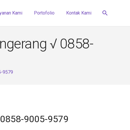
search
yanan Kami
Portofolio
Kontak Kami
angerang √ 0858-
5-9579
√ 0858-9005-9579