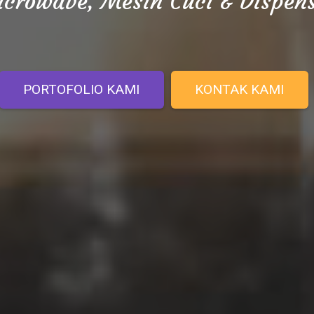
crowave, Mesin Cuci & Dispen
PORTOFOLIO KAMI
KONTAK KAMI