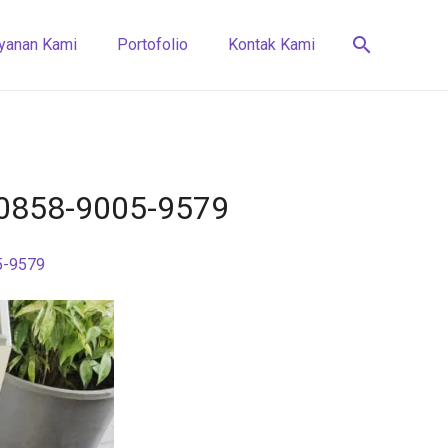
search
yanan Kami
Portofolio
Kontak Kami
√ 0858-9005-9579
5-9579