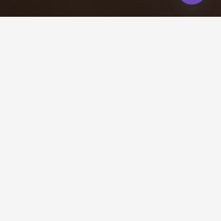
Open
chaty