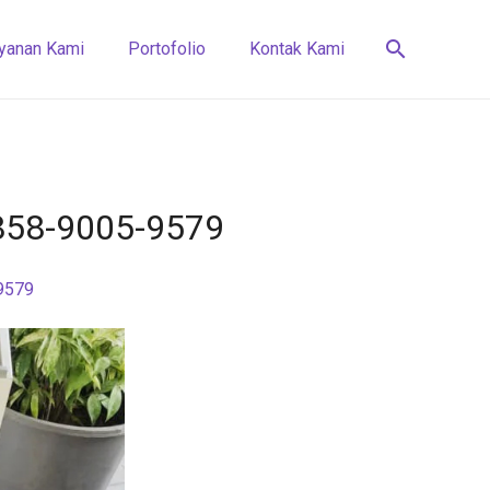
search
yanan Kami
Portofolio
Kontak Kami
0858-9005-9579
-9579