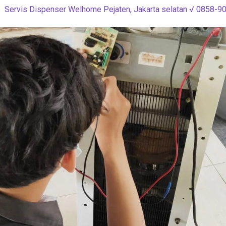
Servis Dispenser Welhome Pejaten, Jakarta selatan √ 0858-9