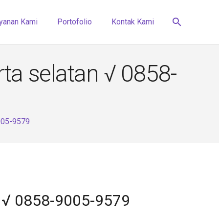
search
yanan Kami
Portofolio
Kontak Kami
ta selatan √ 0858-
005-9579
n √ 0858-9005-9579