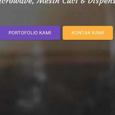
crowave, Mesin Cuci & Dispen
PORTOFOLIO KAMI
KONTAK KAMI