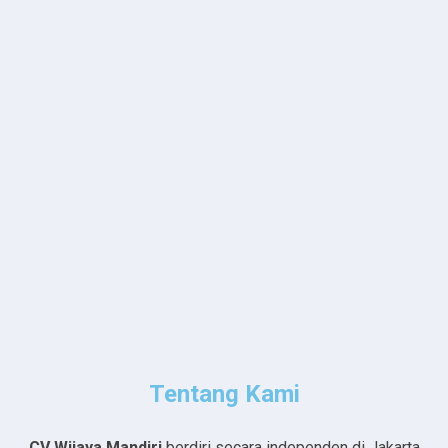
Tentang Kami
CV Wijaya Mandiri
berdiri secara independen di Jakarta