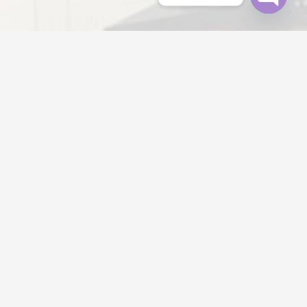
Open
chaty
Mengapa Harus Kami?
Kami memberikan garansi atas setiap pekerjaan kami dan
memastikan kepuasan pelanggan sebagai prioritas untuk
menjaga kepercayaan dan kredibilitas perusahaan kami.
Teknis Handal