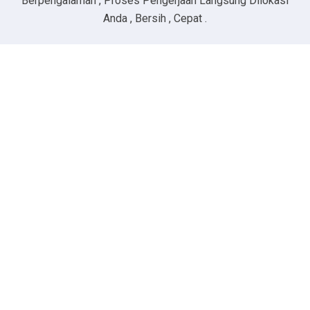
Berpengalaman , Proses Pengerjaan Langsung Dilokasi
Anda , Bersih , Cepat .