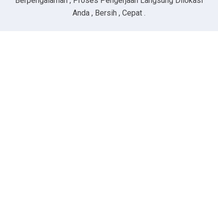
Berpengalaman , Proses Pengerjaan Langsung Dilokasi
Anda , Bersih , Cepat .