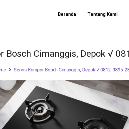
Beranda
Tentang Kami
r Bosch Cimanggis, Depok √ 0
me
Servis Kompor Bosch Cimanggis, Depok √ 0812-9895-2