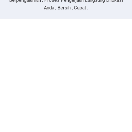
Berpengalaman , Proses Pengerjaan Langsung Dilokasi
Anda , Bersih , Cepat .