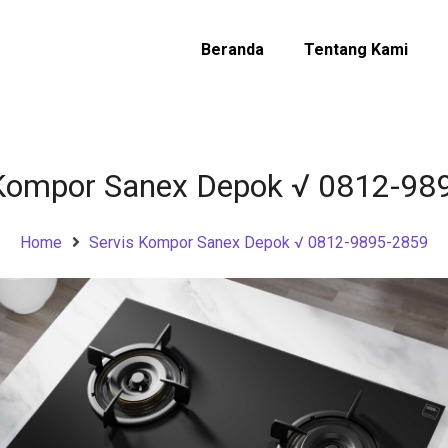
Beranda
Tentang Kami
 Kompor Sanex Depok √ 0812-98
Home
Servis Kompor Sanex Depok √ 0812-9895-2859