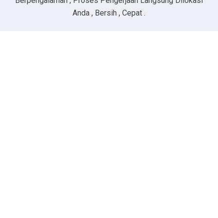
Berpengalaman , Proses Pengerjaan Langsung Dilokasi
Anda , Bersih , Cepat .