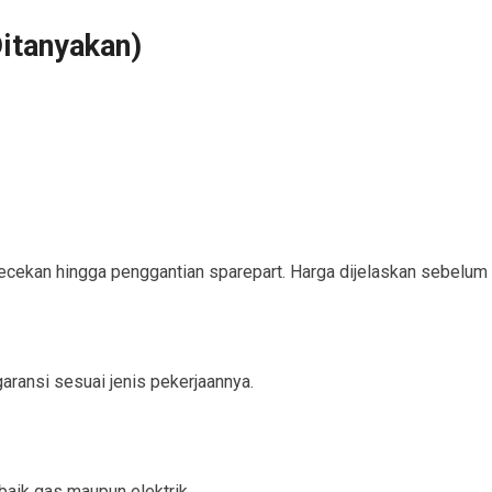
itanyakan)
ngecekan hingga penggantian sparepart. Harga dijelaskan sebelum
ransi sesuai jenis pekerjaannya.
aik gas maupun elektrik.