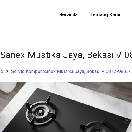
Beranda
Tentang Kami
 Sanex Mustika Jaya, Bekasi √ 
me
Servis Kompor Sanex Mustika Jaya, Bekasi √ 0812-9895