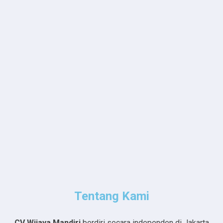
Tentang Kami
CV Wijaya Mandiri
berdiri secara independen di Jakarta