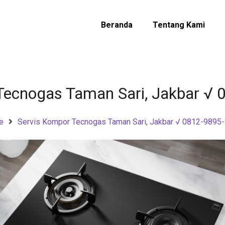
Beranda
Tentang Kami
Tecnogas Taman Sari, Jakbar √
e
Servis Kompor Tecnogas Taman Sari, Jakbar √ 0812-9895