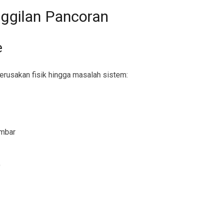
ggilan Pancoran
e
erusakan fisik hingga masalah sistem:
ambar
)