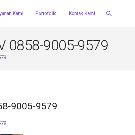
search
yanan Kami
Portofolio
Kontak Kami
 √ 0858-9005-9579
579
858-9005-9579
579