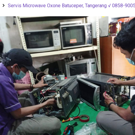
Servis Microwave Oxone Batuceper, Tangerang √ 0858-900