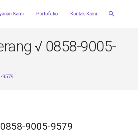
search
yanan Kami
Portofolio
Kontak Kami
erang √ 0858-9005-
5-9579
√ 0858-9005-9579