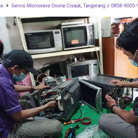
e
Servis Microwave Oxone Cisauk, Tangerang √ 0858-9005