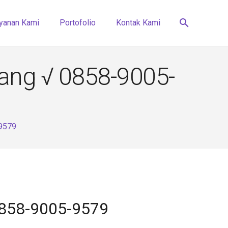
search
yanan Kami
Portofolio
Kontak Kami
rang √ 0858-9005-
-9579
0858-9005-9579