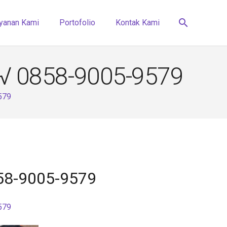
search
yanan Kami
Portofolio
Kontak Kami
 √ 0858-9005-9579
579
858-9005-9579
579