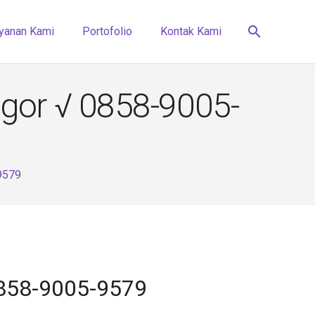
search
yanan Kami
Portofolio
Kontak Kami
gor √ 0858-9005-
9579
0858-9005-9579