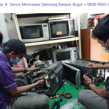
me
Servis Microwave Samsung Rumpin, Bogor √ 0858-9005-