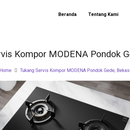
Beranda
Tentang Kami
rvis Kompor MODENA Pondok Ge
Home
Tukang Servis Kompor MODENA Pondok Gede, Bekas